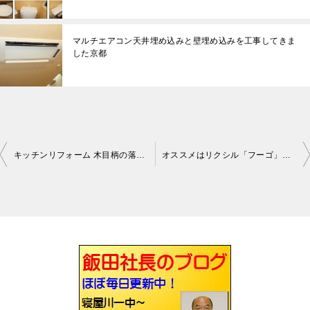
マルチエアコン天井埋め込みと壁埋め込みを工事してきま
した京都
キッチンリフォーム 木目柄の落ち着いたキッチンです交野
オススメはリクシル「フーゴ」です
投
稿
ナ
ビ
ゲ
ー
シ