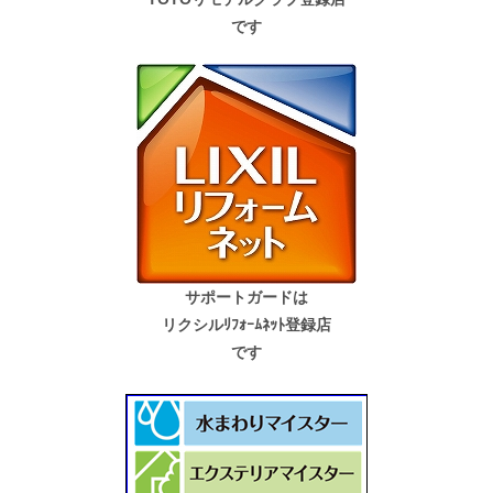
です
サポートガードは
リクシルﾘﾌｫｰﾑﾈｯﾄ登録店
です