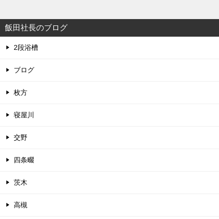
飯田社長のブログ
2段浴槽
ブログ
枚方
寝屋川
交野
四条畷
茨木
高槻