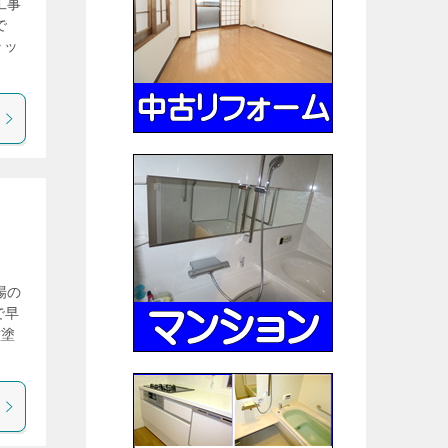
工事
で
ラッ
場の
で早
壁塗