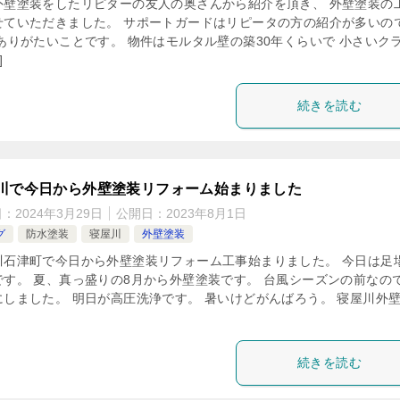
外壁塗装をしたリピターの友人の奥さんから紹介を頂き、 外壁塗装の
せていただきました。 サポートガードはリピータの方の紹介が多いの
 ありがたいことです。 物件はモルタル壁の築30年くらいで 小さいク
]
続きを読む
川で今日から外壁塗装リフォーム始まりました
日：
2024年3月29日
公開日：
2023年8月1日
グ
防水塗装
寝屋川
外壁塗装
川石津町で今日から外壁塗装リフォーム工事始まりました。 今日は足
です。 夏、真っ盛りの8月から外壁塗装です。 台風シーズンの前なの
にしました。 明日が高圧洗浄です。 暑いけどがんばろう。 寝屋川外
続きを読む