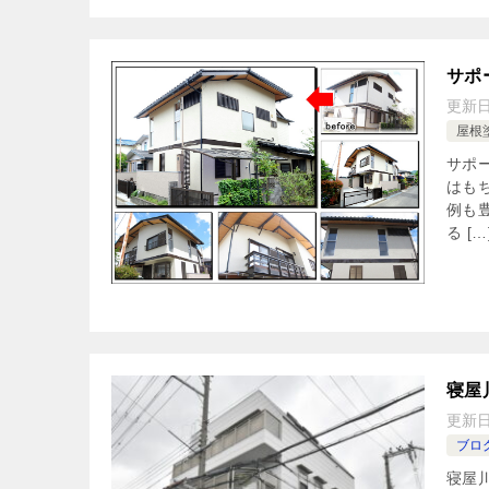
サポ
更新
屋根
サポ
はも
例も
る […
寝屋
更新
ブロ
寝屋