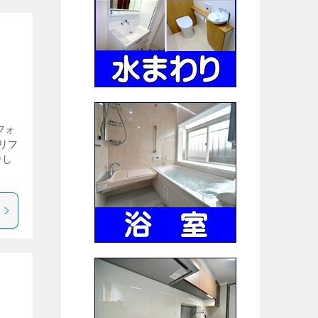
フォ
リフ
でし