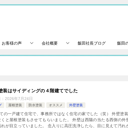
お客様の声
会社概要
飯田社長ブログ
飯田
塗装はサイディングの４階建てでした
日：
2026年7月24日
グ
屋根塗装
防水塗装
オススメ
外壁塗装
建ての一戸建て住宅で、事務所ではなく住宅の家でした（笑） 外壁塗
なくと屋根塗装もさせてもらいました。 外壁は西陽の当たる西側の外
汚れが目立っていました。 念入りに高圧洗浄したら、目に見えて汚れ