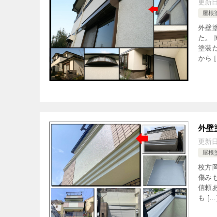
更新
屋根
外壁
た。
塗装
から [
外壁
更新
屋根
枚方
傷み
信頼
も […