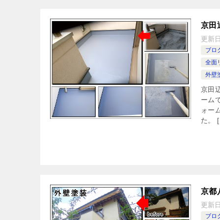
京田
更新
ブロ
全面
外壁
京田
ーム
ォー
た。 [
京都
更新
ブロ