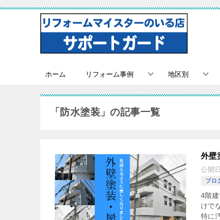
ホーム
リフォーム事例
地区別
「防水塗装」の記事一覧
外壁
公開
ブロ
4階
けで
特に