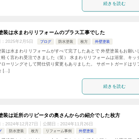
続きを読む
塗装は水まわりリフォームのプラス工事でした
日：
2025年2月5日
ブログ
防水塗装
枚方
外壁塗装
塗装は水まわりリフォームがすべて完了したあとで 外壁塗装もお願い
と軽く言われ受注できました（笑） 水まわりリフォームは浴室、キッ
フローリングそして間仕切り変更もありました。 サポートガードはリ
 […]
続きを読む
塗装は近所のリピータの奥さんからの紹介でした枚方
日：
2024年12月27日
公開日：
2024年11月26日
グ
防水塗装
枚方
リフォーム事例
外壁塗装