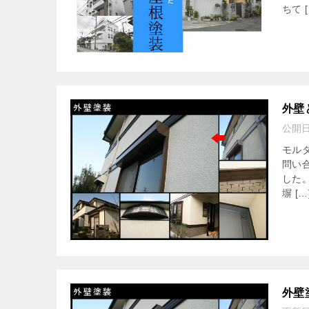
ちて [
外壁
公開
モル
問い
した
塀 […
外壁