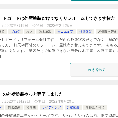
ートガードは外壁塗装だけでなくリフォームもできます枚方
日：
2023年3月9日
公開日：
2023年2月25日
塗装
ブログ
枚方
防水塗装
モニエル瓦
外壁塗装
屋根葺き替え
ートガードはリフォーム会社です。 だから外壁塗装だけでなく、壁の
ちろん、 軒天や雨樋のリフォーム、屋根吹き替えもできます。 もちろ
豊富にあります。 塗装だけで補修できない部分は木工事、左官工事も
]
続きを読む
川の外壁塗装やっと完了しました
日：
2023年2月27日
公開日：
2022年8月29日
グ
防水塗装
寝屋川
サイディング
外壁塗装
屋根葺き替え
川の外壁塗装工事がやっと完了です。 やっとというのは雨、雨で塗装