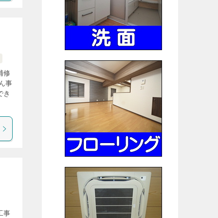
補修
ん事
でき
工事