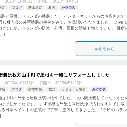
日：
2025年10月6日
公開日：
2025年9月9日
塗装
ブログ
防水塗装
枚方
外壁塗装
塗装と屋根、ベランダの塗装した。 インターネットからのお客さんで
 同じ町内会の外壁塗装の事例をみて、お電話いただきました。 当初は
だけでしが、ベランダの防水、外構、屋根の塗装も増えました。 近所
…]
続きを読む
塗装は枚方山手町で屋根も一緒にリフォームしました
日：
2025年10月13日
公開日：
2025年5月27日
塗装
ブログ
防水塗装
枚方
リフォーム事例
外壁塗装
岡山手町の外壁と屋根塗装の物件でした。 長い間塗装していなっかた
もはげしかったです。 まず屋根も外壁も高圧洗浄で汚れをキレイに取
ある日本ペイントの塗装材で丁寧に塗装してきました。 2ケ所のベラ
]