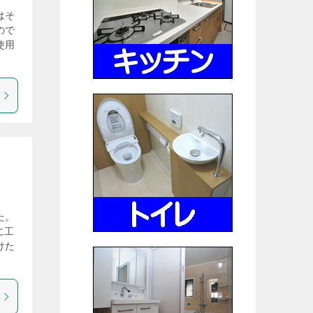
はそ
ので
使用
た。
に工
けた