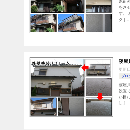
以前
をさ
す。
ク […
寝屋
更新
ブロ
寝屋
設置
い目
[…]