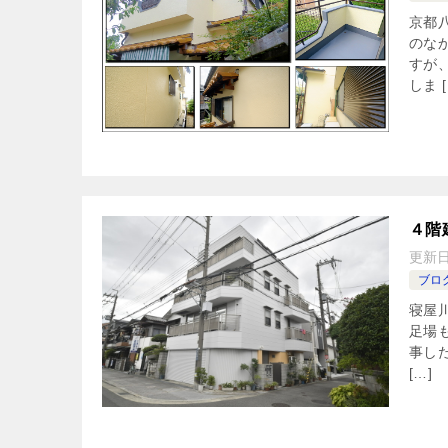
京都
のな
すが
しま [
４階
更新
ブロ
寝屋
足場
事し
[…]