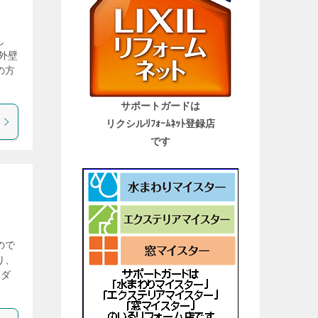
し
外壁
の方
サポートガードは
リクシルﾘﾌｫｰﾑﾈｯﾄ登録店
です
ので
り、
ンダ