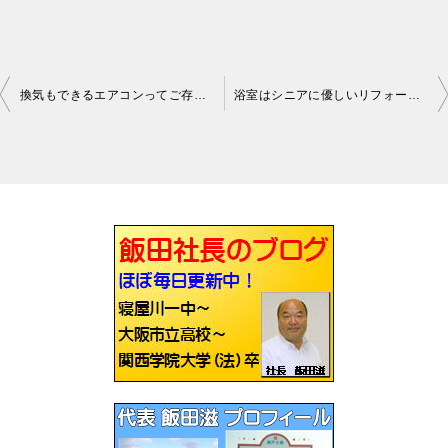
換気もできるエアコンってご存知でしたか枚方
浴室はシニアに優しいリフォームでした枚方
投
稿
ナ
ビ
ゲ
ー
シ
ョ
ン