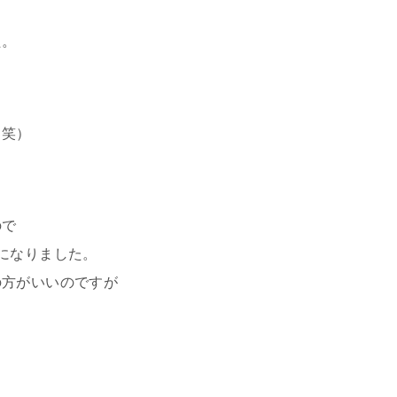
た。
（笑）
ので
になりました。
の方がいいのですが
、