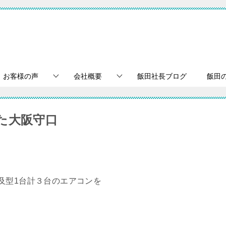
お客様の声
会社概要
飯田社長ブログ
飯田
た大阪守口
及型1台計３台のエアコンを