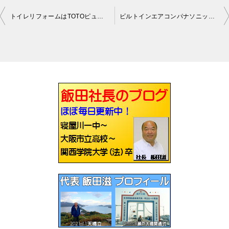
トイレリフォームはTOTOピュアレストQR寝屋川
ビルトインエアコンパナソニックの天井埋込マルチ施工しました大阪市
投
稿
ナ
ビ
ゲ
ー
シ
ョ
ン