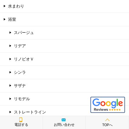
水まわり
浴室
スパージュ
リデア
リノビオＶ
シンラ
サザナ
リモデル
ストレートライン
電話する
お問い合わせ
TOPへ
スーパーワイド浴槽