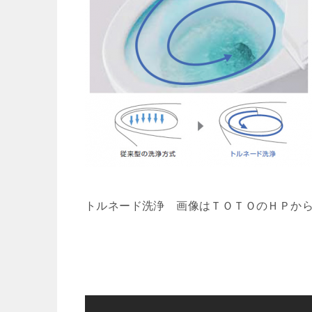
トルネード洗浄 画像はＴＯＴＯのＨＰか