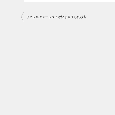
投
リクシルアメージュＺが決まりました枚方
稿
ナ
ビ
ゲ
ー
シ
ョ
ン