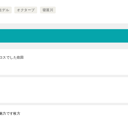
モデル
オクターブ
寝屋川
ロスでした吹田
が魅力です枚方