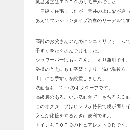
風呂浴室はＴＯＴＯのリモデルでした。
一戸建て住宅でしたが、天井の上に梁が通
あえてマンションタイプ浴室のリモデルで
高齢のお父さんのためにシニアリフォーム
手すりをたくさんつけました。
シャワーバーはもちろん、手すり兼用です
浴槽のうえにもＬ字型てすり、洗い場後方
出口にも手すりを設置しました。
洗面台も TOTO のオクターブです。
高級感のある、いい洗面台で、もちろん３
このオクターブはヒンジが特長で鏡が両サ
女性が化粧をするときは便利ですよ。
トイレもＴＯＴＯのピュアレストＱＲです