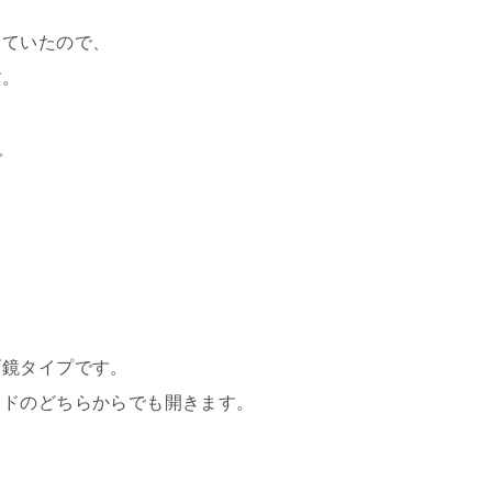
っていたので、
す。
で
。
、
面鏡タイプです。
イドのどちらからでも開きます。
。