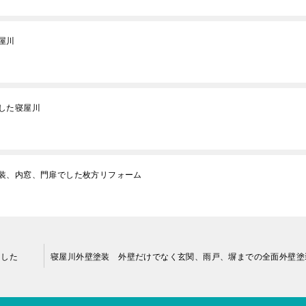
屋川
した寝屋川
装、内窓、門扉でした枚方リフォーム
ました