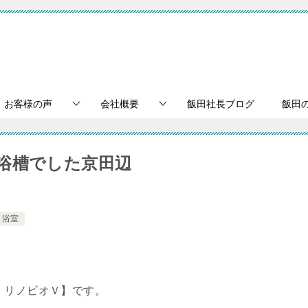
お客様の声
会社概要
飯田社長ブログ
飯田
浴槽でした京田辺
浴室
。
 リノビオＶ】です。