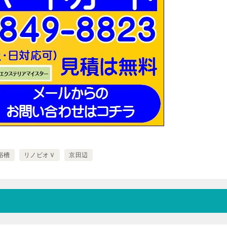
浴槽
リノビオＶ
京田辺