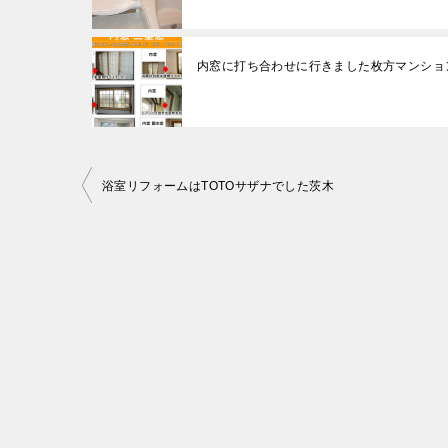
内窓に打ち合わせに行きました枚方マンショ
投
浴室リフォームはTOTOサザナでした茨木
稿
ナ
ビ
ゲ
ー
シ
ョ
ン