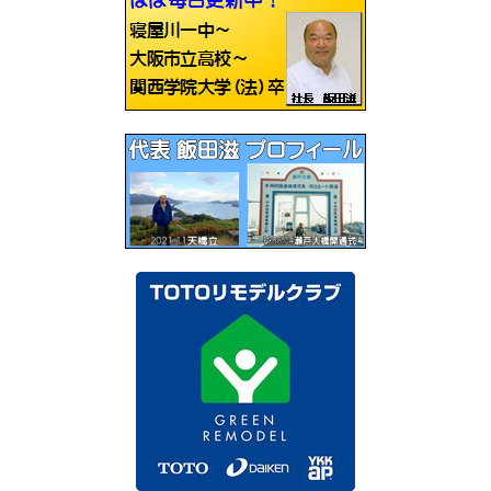
ー
シ
ョ
ン