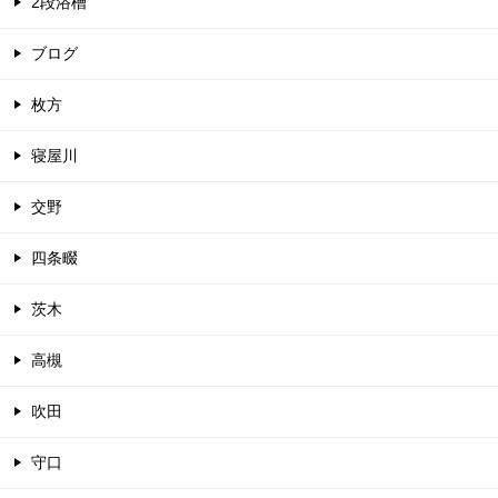
2段浴槽
ブログ
枚方
寝屋川
交野
四条畷
茨木
高槻
吹田
守口