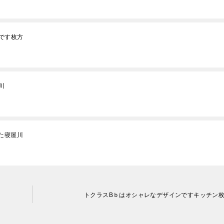
です枚方
川
た寝屋川
トクラスBｂはオシャレなデザインですキッチ