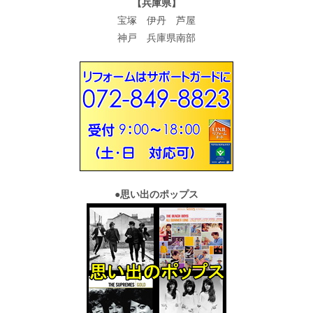
【兵庫県】
宝塚 伊丹 芦屋
神戸 兵庫県南部
●
思い出のポップス