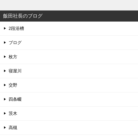
飯田社長のブログ
2段浴槽
ブログ
枚方
寝屋川
交野
四条畷
茨木
高槻