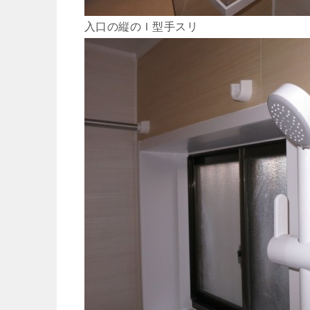
入口の縦のＩ型手スリ