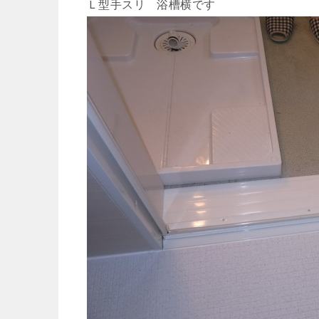
Ｌ型手スリ 浴槽横です