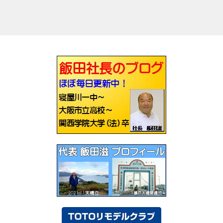
投
稿
ナ
ビ
ゲ
ー
シ
ョ
ン