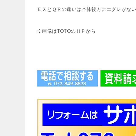
ＥＸとＱＲの違いは本体後方にエグレがな
※画像はTOTOのＨＰから