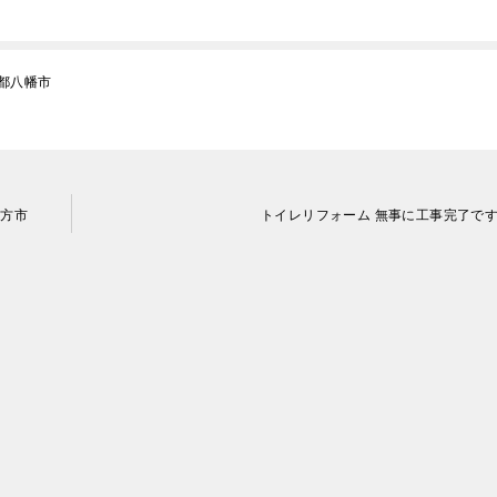
都八幡市
枚方市
トイレリフォーム 無事に工事完了で