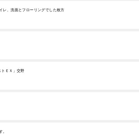
トイレ、洗面とフローリングでした枚方
ストＥＸ」交野
す。