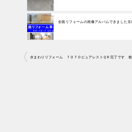
全面リフォームの画像アルバムできました京
投
水まわりリフォーム ＴＯＴＯピュアレストＱＲ完了です 
稿
ナ
ビ
ゲ
ー
シ
ョ
ン