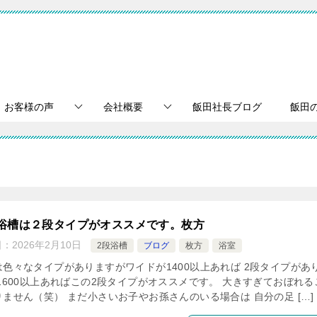
お客様の声
会社概要
飯田社長ブログ
飯田
浴槽は２段タイプがオススメです。枚方
日：
2026年2月10日
2段浴槽
ブログ
枚方
浴室
は色々なタイプがありますがワイドが1400以上あれば 2段タイプがあ
 1600以上あればこの2段タイプがオススメです。 大きすぎておぼれる
りません（笑） まだ小さいお子やお孫さんのいる場合は 自分の足 […]