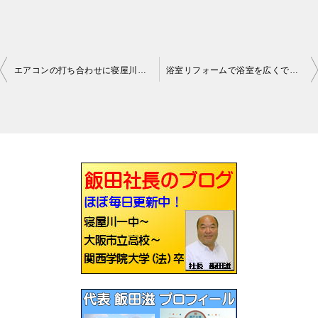
エアコンの打ち合わせに寝屋川に行ってきました
浴室リフォームで浴室を広くできます
投
稿
ナ
ビ
ゲ
ー
シ
ョ
ン