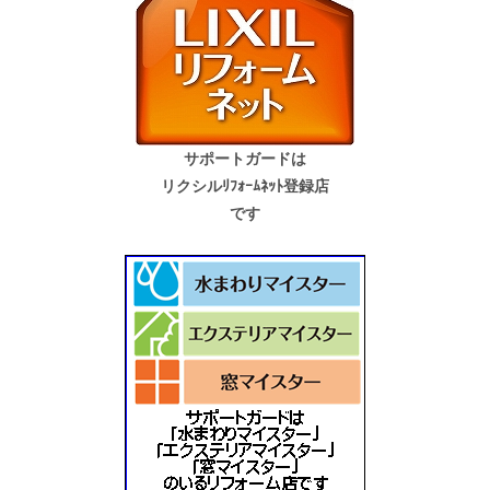
サポートガードは
リクシルﾘﾌｫｰﾑﾈｯﾄ登録店
です