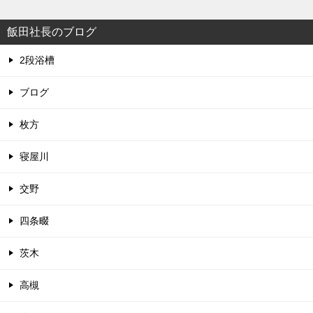
飯田社長のブログ
2段浴槽
ブログ
枚方
寝屋川
交野
四条畷
茨木
高槻