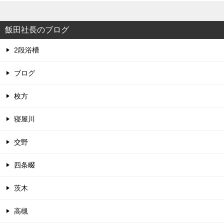
飯田社長のブログ
2段浴槽
ブログ
枚方
寝屋川
交野
四条畷
茨木
高槻