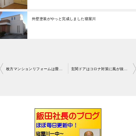
外壁塗装がやっと完成しました寝屋川
枚方マンションリフォームは畳からフローリングもありました
玄関ドアはコロナ対策に風が抜けるタイプもあるのです枚方
投
稿
ナ
ビ
ゲ
ー
シ