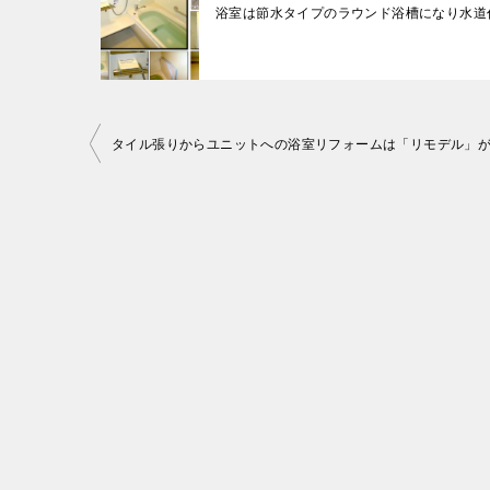
浴室は節水タイプのラウンド浴槽になり水道
投
稿
ナ
ビ
ゲ
ー
シ
ョ
ン