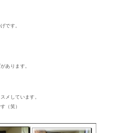
かげです。
プがあります。
。
ススメしています。
です（笑）