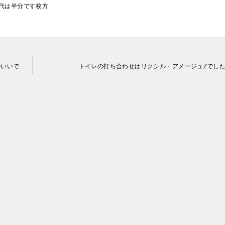
代は半分です枚方
タイル張りからユニットへの浴室リフォームは「リモデル」がいいです寝屋川
トイレの打ち合わせはリクシル・アメージュZでし