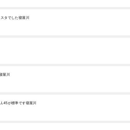
レスタでした寝屋川
寝屋川
L45が標準です寝屋川