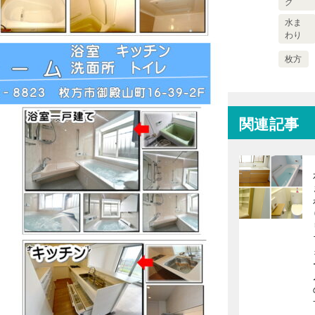
グ
水ま
わり
枚方
関連記事