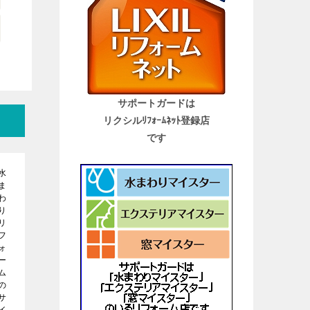
サポートガードは
リクシルﾘﾌｫｰﾑﾈｯﾄ登録店
です
水
ま
わ
り
リ
フ
ォ
ー
ム
の
サ