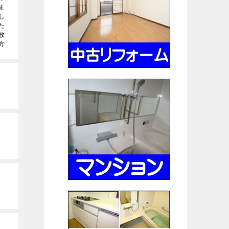
ま
し
た
枚
方