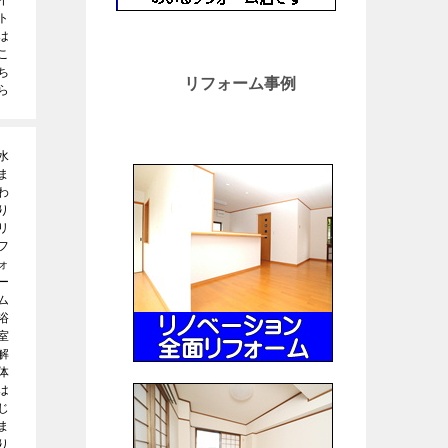
イ
ト
は
こ
ち
リフォーム事例
ら
水
ま
わ
り
リ
フ
ォ
ー
ム
浴
室
解
体
は
じ
ま
り