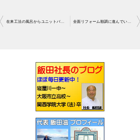
在来工法の風呂からユニットバスへのオススメ枚方
全面リフォーム順調に進んでいます枚方
投
稿
ナ
ビ
ゲ
ー
シ
ョ
ン