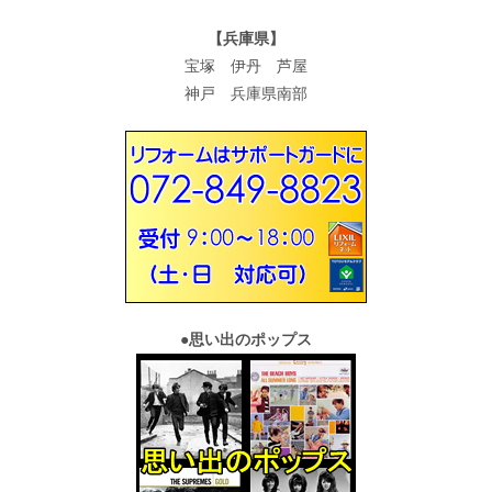
【兵庫県】
宝塚 伊丹 芦屋
神戸 兵庫県南部
●
思い出のポップス