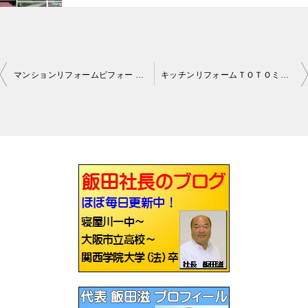
マンションリフォームビフォー アップします枚方
キッチンリフォームＴＯＴＯミッテ出来上がりました枚方
投
稿
ナ
ビ
ゲ
ー
シ
ョ
ン