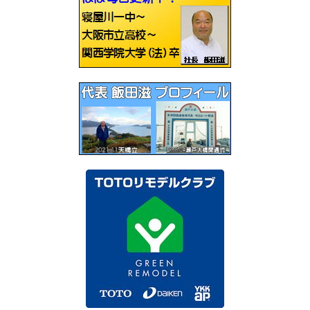
シ
ョ
ン