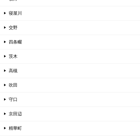
寝屋川
交野
四条畷
茨木
高槻
吹田
守口
京田辺
精華町