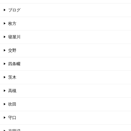
ブログ
枚方
寝屋川
交野
四条畷
茨木
高槻
吹田
守口