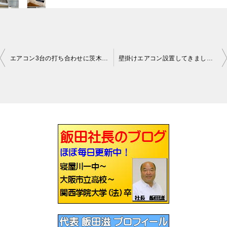
エアコン3台の打ち合わせに茨木に行ってきました
壁掛けエアコン設置してきました茨木
投
稿
ナ
ビ
ゲ
ー
シ
ョ
ン