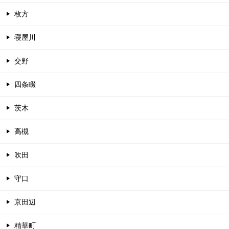
枚方
寝屋川
交野
四条畷
茨木
高槻
吹田
守口
京田辺
精華町