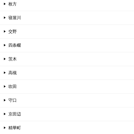
枚方
寝屋川
交野
四条畷
茨木
高槻
吹田
守口
京田辺
精華町