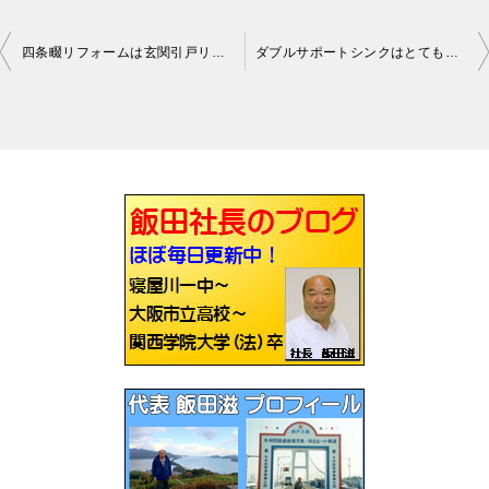
四条畷リフォームは玄関引戸リフォームでした
ダブルサポートシンクはとてもオススメです
投
稿
ナ
ビ
ゲ
ー
シ
ョ
ン