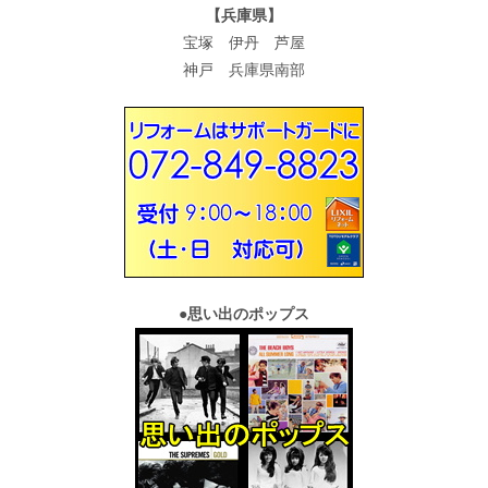
【兵庫県】
宝塚 伊丹 芦屋
神戸 兵庫県南部
●
思い出のポップス