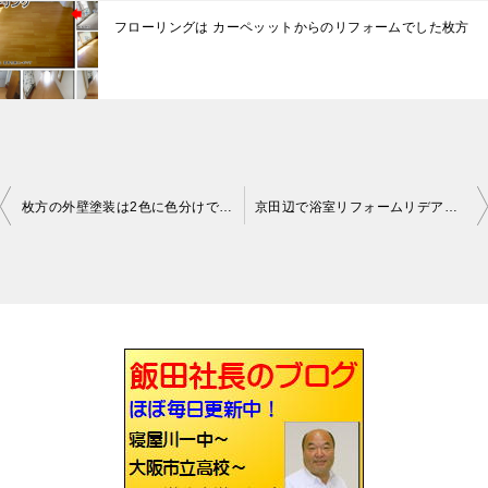
フローリングは カーペッットからのリフォームでした枚方
枚方の外壁塗装は2色に色分けでした
京田辺で浴室リフォームリデア完成しました
投
稿
ナ
ビ
ゲ
ー
シ
ョ