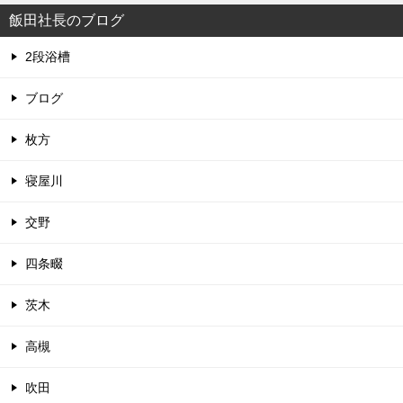
飯田社長のブログ
2段浴槽
ブログ
枚方
寝屋川
交野
四条畷
茨木
高槻
吹田