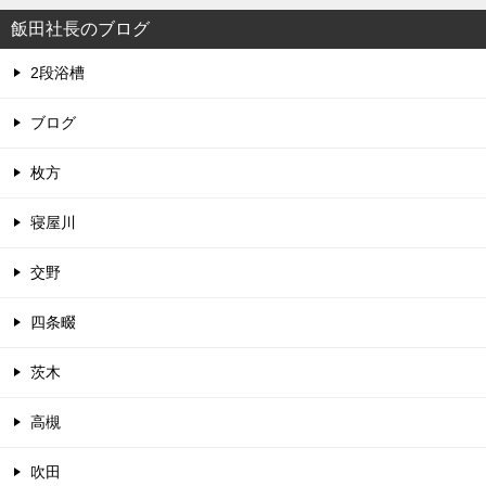
飯田社長のブログ
2段浴槽
ブログ
枚方
寝屋川
交野
四条畷
茨木
高槻
吹田