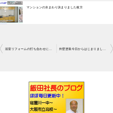
マンションの水まわり決まりました枚方
浴室リフォームの打ち合わせに行ってきました枚方
外壁塗装今日からはじまりました四条畷
投
稿
ナ
ビ
ゲ
ー
シ
ョ