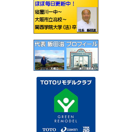
ー
シ
ョ
ン