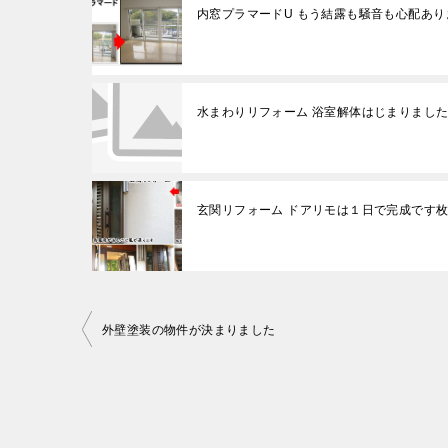
内窓プラマードU もう結露も騒音も心配あり
水まわりリフォーム 浴室解体はじまりまし
玄関リフォーム ドアリモは１日で完成です
投
外壁塗装の物件が決まりました
稿
ナ
ビ