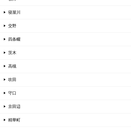
寝屋川
交野
四条畷
茨木
高槻
吹田
守口
京田辺
精華町