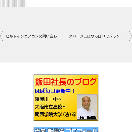
ビルトインエアコンの問い合わせが多くなりました
スパージュはやっぱりワンランクちがいます枚方
投
稿
ナ
ビ
ゲ
ー
シ
ョ
ン