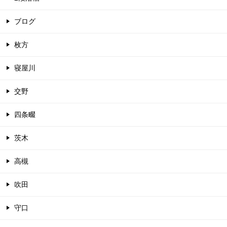
ブログ
枚方
寝屋川
交野
四条畷
茨木
高槻
吹田
守口