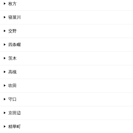
枚方
寝屋川
交野
四条畷
茨木
高槻
吹田
守口
京田辺
精華町