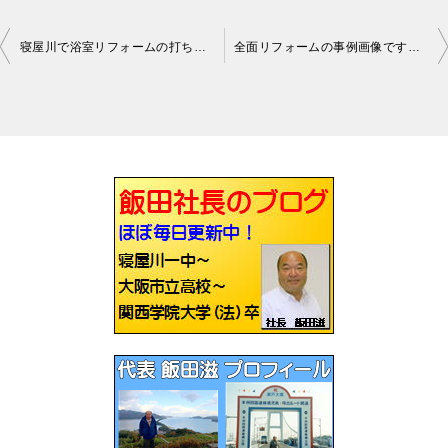
寝屋川で浴室リフォームの打ち合わせをしてきました
全面リフォームの事例画像です寝屋川
投
稿
ナ
ビ
ゲ
ー
シ
ョ
ン