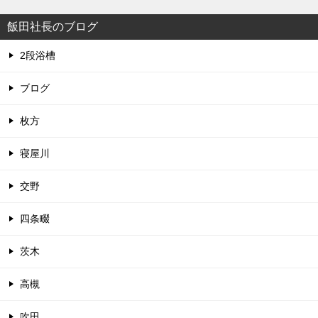
飯田社長のブログ
2段浴槽
ブログ
枚方
寝屋川
交野
四条畷
茨木
高槻
吹田