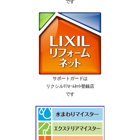
です
サポートガードは
リクシルﾘﾌｫｰﾑﾈｯﾄ登録店
です