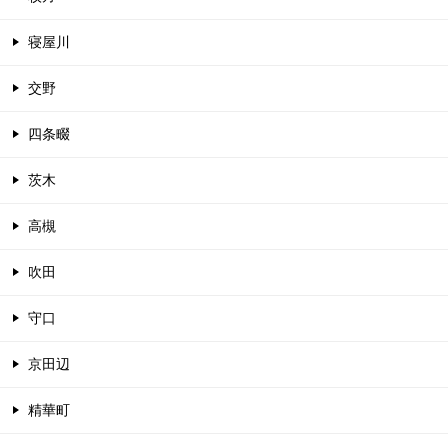
寝屋川
交野
四条畷
茨木
高槻
吹田
守口
京田辺
精華町