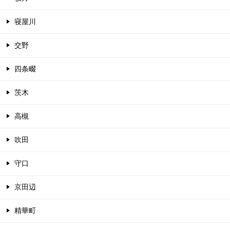
寝屋川
交野
四条畷
茨木
高槻
吹田
守口
京田辺
精華町